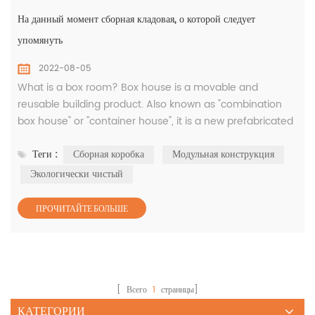
На данный момент сборная кладовая, о которой следует
упомянуть
2022-08-05
What is a box room? Box house is a movable and
reusable building product. Also known as "combination
box house" or "container house", it is a new prefabricated
building model in the past two years. It adopts modular
Теги :
Сборная коробка
Модульная конструкция
design and factory production. It takes the box as the
basic unit. It can be used alone or can form a spacious
Экологически чистый
use space through different combinations of horizontal
and vertical direc...
ПРОЧИТАЙТЕ БОЛЬШЕ
[ Всего
1
страницы]
КАТЕГОРИИ