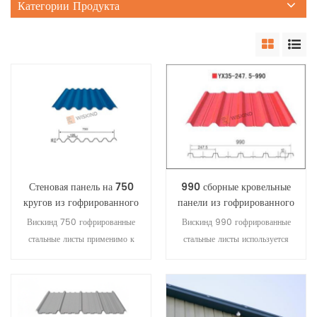
Категории Продукта
Стеновая панель на 750
990 сборные кровельные
кругов из гофрированного
панели из гофрированного
стального листа
стального кровельного
Вискинд 750 гофрированные
Вискинд 990 гофрированные
листа
стальные листы применимо к
стальные листы используется
заводской системе кровли и
для кровельных панелей,
облицовки стен, имеет высокую
высоких волн, хороших
прочность, а также может
дренажных характеристик. это
использоваться для
может также использоваться в