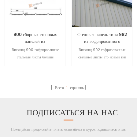
подшипников.
качестве художественного
оформления стены.
900 сборных стеновых
Стеновая панель типа 992
панелей из
из гофрированного
гофрированного стального
стального листа и стен для
Вискинд 900 гофрированные
Вискинд 992 гофрированные
листа
кровли
стальные листы больше
стальные листы это новый тип
подходит для стеновых панелей
настенного щита, полузакрытый,
и потолочных панелей. это
не так легко раскрываемый
большой размер и красивый
гвоздь, красивый внешний вид,
внешний вид, а также может
сильный трехмерный эффект,
[ Всего
1
страницы]
быть использован в небольших
уникальный эффект света и
пролетных крыш. и он может
тени, может использоваться в
принести небольшую сторону,
изогнутых зданиях.
ПОДПИСАТЬСЯ НА НАС
он может быть использован в
качестве высокопрочной доски.
Пожалуйста, продолжайте читать, оставайтесь в курсе, подпишитесь, и мы