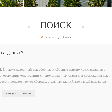
ПОИСК
Главная
/
Поиск
ных зданиях?
b), также известный как сборные и сборные конструкции, является в
зготовления конструкции с использованием сырья для достижения как
уется производителем сборных стальных зданий, где разрабатываются
сэндвич-панели