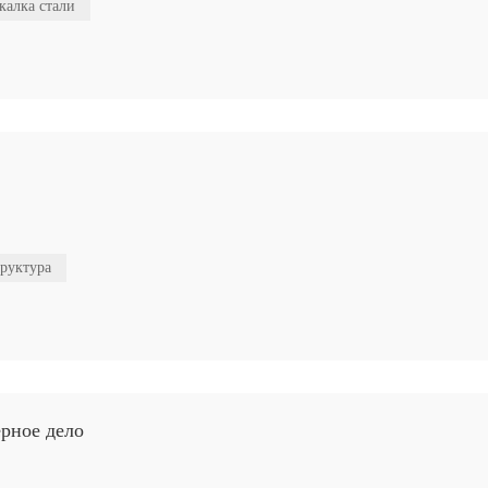
калка стали
труктура
рное дело