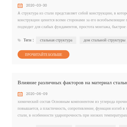
2020-03-30
A структура из стали представляет собой конструкцию, в кото
конструкции ценится всеми сторонами за его всеобъемлющие п
подходит для слабых фундаментов, простота монтажа, быстрое 
меньшее загрязнение окружающей ср...
Теги :
стальная структура
дом стальной структуры
ПРОЧИТАЙТЕ БОЛЬШЕ
Влияние различных факторов на материал сталь
2020-06-09
химический состав Основным компонентом из углерода прочнос
повышается, а пластичность, сопротивление, функция изгиб в
стали, в особенности ударопрочность при низких температурах
которые могут увеличить ...