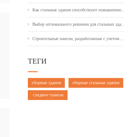
Как стальные здания способствуют повышению эффективности производства на мировых рынках
Выбор оптимального решения для стальных зданий для мастерских, складских помещений и расширения промышленных объектов.
Строительные панели, разработанные с учетом безопасности, эксплуатационных характеристик и современной архитектуры.
ТЕГИ
сборные здания
сборные стальные здания
сэндвич-панели