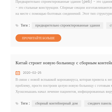
Предварительно спроектированные здания (peb) - это здания,
- это стальные конструкции. Сборные секции изготавливаются 
на месте с помощью болтовых соединений. Этот тип структур
зданий, станций метро, ...
Теги :
предварительно спроектированные здания
с
ПРОЧИТАЙТЕ БОЛЬШЕ
Китай строит новую больницу с сборным контейн
2020-02-25
В связи с новой вспышкой коронавируса, которая привела к не
проблему, просто построив целую новую больницу с готовым м
Хуошэньшань начал лечение пациентов, инфицированных вирусо
Больница на 1000 коек, у...
Теги :
сборный контейнерный дом
сэндвич панель