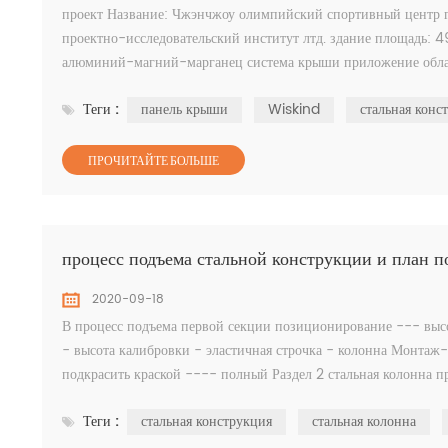
проект Название: Чжэнчжоу олимпийский спортивный центр г
проектно-исследовательский институт лтд. здание площадь: 
алюминий-магний-марганец система крыши приложение облас
информация: золотая награда стальной конструкци...
Теги :
панель крыши
Wiskind
стальная конс
ПРОЧИТАЙТЕ БОЛЬШЕ
процесс подъема стальной конструкции и план п
2020-09-18
В процесс подъема первой секции позиционирование --- высо
- высота калибровки - эластичная строчка - колонна Монтаж
подкрасить краской ---- полный Раздел 2 стальная колонна пр
Повторное испытание основ...
Теги :
стальная конструкция
стальная колонна