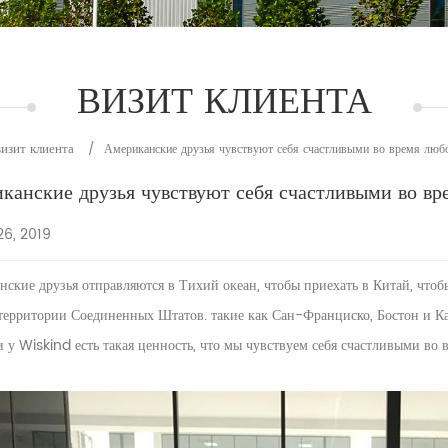
ВИЗИТ КЛИЕНТА
визит клиента
/
Американские друзья чувствуют себя счастливыми во время любо
канские друзья чувствуют себя счастливыми во вр
26, 2019
ские друзья отправляются в Тихий океан, чтобы приехать в Китай, чтоб
 территории Соединенных Штатов. такие как Сан-Франциско, Бостон и К
и у Wiskind есть такая ценность, что мы чувствуем себя счастливыми во 