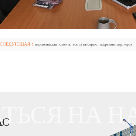
СЛЕДУЮЩАЯ :
индонезийские клиенты всегда выбирают искренних партнеров
ТЬСЯ НА Н
АС