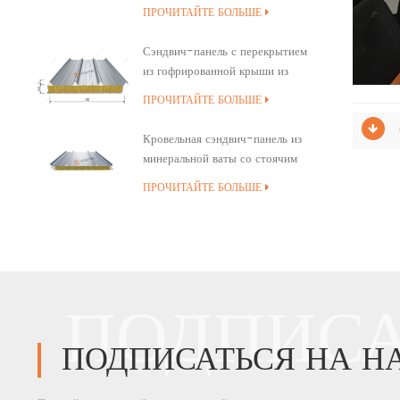
минеральной ваты
ПРОЧИТАЙТЕ БОЛЬШЕ
Сэндвич-панель с перекрытием
из гофрированной крыши из
минеральной ваты
ПРОЧИТАЙТЕ БОЛЬШЕ
Кровельная сэндвич-панель из
минеральной ваты со стоячим
швом и полиуретановым
ПРОЧИТАЙТЕ БОЛЬШЕ
уплотнением кромок
ПОДПИСА
ПОДПИСАТЬСЯ НА Н