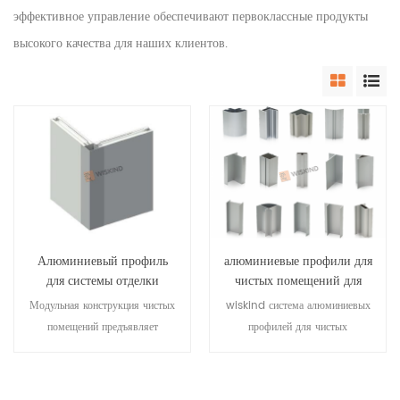
эффективное управление обеспечивают первоклассные продукты
высокого качества для наших клиентов.
Алюминиевый профиль
алюминиевые профили для
для системы отделки
чистых помещений для
чистых помещений
стальных модулей
Модульная конструкция чистых
wiskind система алюминиевых
помещений предъявляет
профилей для чистых
высокие требования к
помещений принимает
использованию материалов,
международный передовой
одним из которых является
бренд в качестве специальной