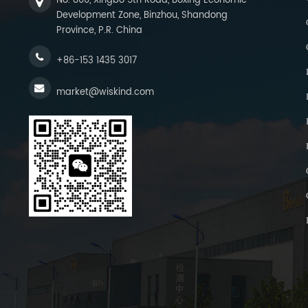
No. 800, Xingbo 5th Road, Boxing Economic
Development Zone, Binzhou, Shandong
Province, P.R. China
+86-153 1435 3017
market@wiskind.com