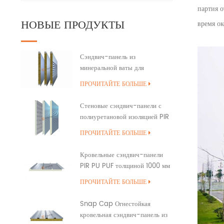
партия о
НОВЫЕ ПРОДУКТЫ
время о
Сэндвич-панель из
минеральной ваты для
наружной стены здания с
ПРОЧИТАЙТЕ БОЛЬШЕ
полиуретановым уплотнением
кромок
Стеновые сэндвич-панели с
полиуретановой изоляцией PIR
PUR PU
ПРОЧИТАЙТЕ БОЛЬШЕ
Кровельные сэндвич-панели
PIR PU PUF толщиной 1000 мм
с перекрытием
ПРОЧИТАЙТЕ БОЛЬШЕ
Snap Cap Огнестойкая
кровельная сэндвич-панель из