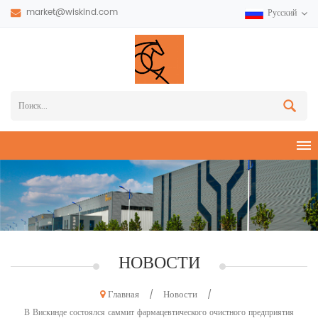
market@wiskind.com
Русский
НОВОСТИ
Главная
Новости
/
/
В Вискинде состоялся саммит фармацевтического очистного предприятия