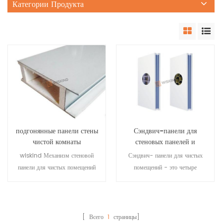
Категории Продукта
подгонянные панели стены
Сэндвич-панели для
чистой комнаты
стеновых панелей и
минеральной ваты ppgi
потолков чистых
wiskind Механизм стеновой
Сэндвич- панели для чистых
механизма для фабрики
помещений
панели для чистых помещений
помещений - это четыре
еды
запечатан с двух сторон. для
стороны панели для чистых
соединения не нужны
помещений, состоящие из
алюминиевые профили. это
стальных несущих и уголков. В
непосредственно вставлено и
чистых цехах с низкими
[ Всего
1
страницы]