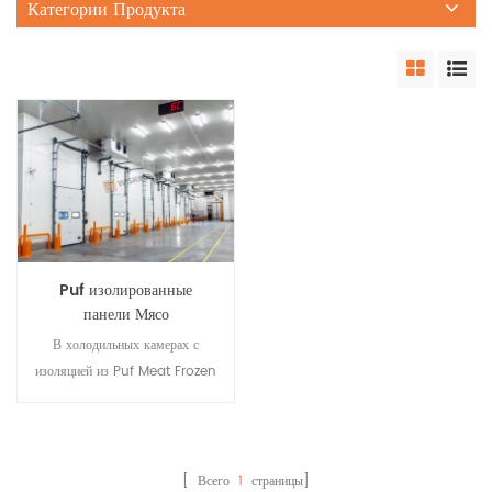
Категории Продукта
Puf изолированные
панели Мясо
замороженное
В холодильных камерах с
Холодильная камера для
изоляцией из Puf Meat Frozen
продажи
используется технология
искусственного охлаждения для
обработки и охлаждения
продуктов. И складское
[ Всего
1
страницы]