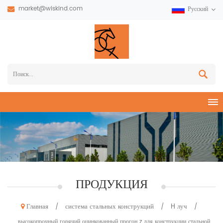
market@wiskind.com
Русский
ПРОДУКЦИЯ
Главная
система стальных конструкций
H луч
/
/
/
высокопрочный горячий оцинкованный прогон z для конструкции стальной