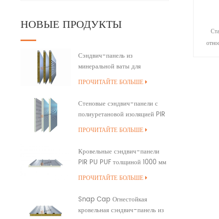
НОВЫЕ ПРОДУКТЫ
Ста
отно
тема
Сэндвич-панель из
минеральной ваты для
сост
наружной стены здания с
с
ПРОЧИТАЙТЕ БОЛЬШЕ
полиуретановым уплотнением
конст
кромок
крыши
Стеновые сэндвич-панели с
ко
полиуретановой изоляцией PIR
PUR PU
кирпич
ПРОЧИТАЙТЕ БОЛЬШЕ
насте
увели
Кровельные сэндвич-панели
испол
PIR PU PUF толщиной 1000 мм
котор
с перекрытием
ПРОЧИТАЙТЕ БОЛЬШЕ
ст
гра
Snap Cap Огнестойкая
н
кровельная сэндвич-панель из