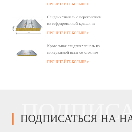
минеральной ваты
ПРОЧИТАЙТЕ БОЛЬШЕ
Сэндвич-панель с перекрытием
из гофрированной крыши из
минеральной ваты
ПРОЧИТАЙТЕ БОЛЬШЕ
Кровельная сэндвич-панель из
минеральной ваты со стоячим
швом и полиуретановым
ПРОЧИТАЙТЕ БОЛЬШЕ
уплотнением кромок
ПОДПИСА
ПОДПИСАТЬСЯ НА Н