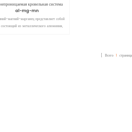
непроницаемая кровельная система
al-mg-mn
ий-магний-марганец представляет собой
, состоящий из металлического алюминия,
таллического магния и металлического
ца. металл алюминий магний марганцевый
широко известен как архитектурный дизайн
агодаря своей структурной прочности,
[ Всего
1
страниц
сферостойкости, стойкости к образованию
пятен и легкому изгибу и сварке.
высококачественные материалы для
ллическая кровельная система со сроком
службы более 50 лет.