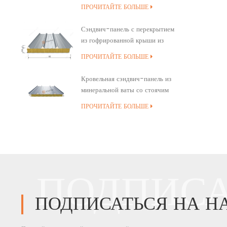
минеральной ваты
ПРОЧИТАЙТЕ БОЛЬШЕ
Сэндвич-панель с перекрытием
из гофрированной крыши из
минеральной ваты
ПРОЧИТАЙТЕ БОЛЬШЕ
Кровельная сэндвич-панель из
минеральной ваты со стоячим
швом и полиуретановым
ПРОЧИТАЙТЕ БОЛЬШЕ
уплотнением кромок
ПОДПИСА
ПОДПИСАТЬСЯ НА Н