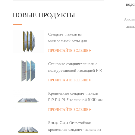
водо
НОВЫЕ ПРОДУКТЫ
Алюмин
сплав
ме
Сэндвич-панель из
минеральной ваты для
марган
наружной стены здания с
сплав 
ПРОЧИТАЙТЕ БОЛЬШЕ
полиуретановым уплотнением
бл
кромок
атмо
Стеновые сэндвич-панели с
полиуретановой изоляцией PIR
PUR PU
ПРОЧИТАЙТЕ БОЛЬШЕ
мета
Кровельные сэндвич-панели
PIR PU PUF толщиной 1000 мм
с перекрытием
ПРОЧИТАЙТЕ БОЛЬШЕ
Snap Cap Огнестойкая
кровельная сэндвич-панель из