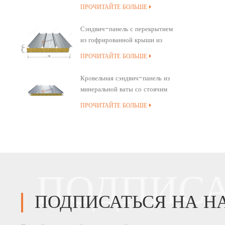
минеральной ваты
ПРОЧИТАЙТЕ БОЛЬШЕ
Сэндвич-панель с перекрытием
из гофрированной крыши из
минеральной ваты
ПРОЧИТАЙТЕ БОЛЬШЕ
Кровельная сэндвич-панель из
минеральной ваты со стоячим
швом и полиуретановым
ПРОЧИТАЙТЕ БОЛЬШЕ
уплотнением кромок
ПОДПИСА
ПОДПИСАТЬСЯ НА Н