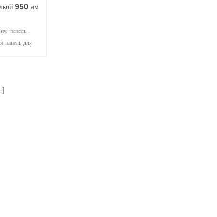
елкой 950 мм
ич-панель .
я панель для
лей EPS с
ит из стальных
 или других
лоизоляционных
ы]
 вспенивания).