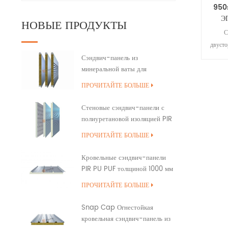
950
Э
НОВЫЕ ПРОДУКТЫ
С
двуст
сер
Сэндвич-панель из
минеральной ваты для
к
наружной стены здания с
р
ПРОЧИТАЙТЕ БОЛЬШЕ
полиуретановым уплотнением
кромок
тепло
Стеновые сэндвич-панели с
полиуретановой изоляцией PIR
PUR PU
ПРОЧИТАЙТЕ БОЛЬШЕ
Кровельные сэндвич-панели
PIR PU PUF толщиной 1000 мм
с перекрытием
ПРОЧИТАЙТЕ БОЛЬШЕ
Snap Cap Огнестойкая
кровельная сэндвич-панель из