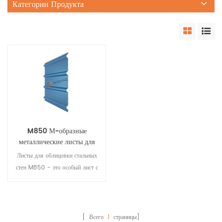
Категории Продукта
M850 М-образные
металлические листы для
облицовки стен с боковым
Листы для облицовки стальных
соединением внахлестку
стен M850 - это особый лист с
М-образным боковым
соединением внахлестку. Это
уникальная М-образная
боковая структура внахлестку,
[ Всего
1
страницы]