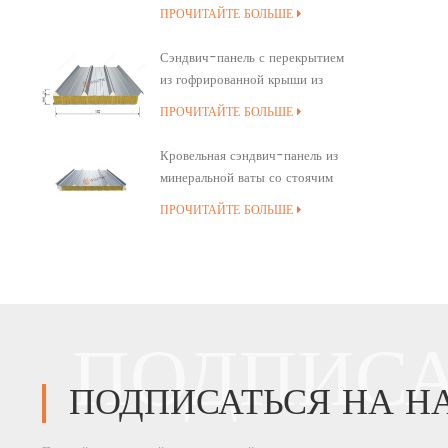
минеральной ваты
ПРОЧИТАЙТЕ БОЛЬШЕ
Сэндвич-панель с перекрытием
из гофрированной крыши из
минеральной ваты
ПРОЧИТАЙТЕ БОЛЬШЕ
Кровельная сэндвич-панель из
минеральной ваты со стоячим
швом и полиуретановым
ПРОЧИТАЙТЕ БОЛЬШЕ
уплотнением кромок
ПОДПИСА
ПОДПИСАТЬСЯ НА Н