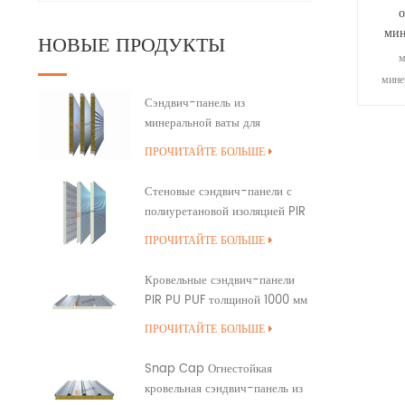
мин
НОВЫЕ ПРОДУКТЫ
м
мине
благод
Сэндвич-панель из
минеральной ваты для
ав
наружной стены здания с
каме
ПРОЧИТАЙТЕ БОЛЬШЕ
полиуретановым уплотнением
целое
кромок
из 
Стеновые сэндвич-панели с
полиуретановой изоляцией PIR
PUR PU
теплои
ПРОЧИТАЙТЕ БОЛЬШЕ
треб
высоко
Кровельные сэндвич-панели
PIR PU PUF толщиной 1000 мм
с перекрытием
ПРОЧИТАЙТЕ БОЛЬШЕ
Snap Cap Огнестойкая
кровельная сэндвич-панель из