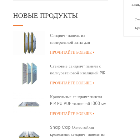
заво
НОВЫЕ ПРОДУКТЫ
Ст
кр
на
Сэндвич-панель из
минеральной ваты для
наружной стены здания с
э
ПРОЧИТАЙТЕ БОЛЬШЕ
полиуретановым уплотнением
кромок
и
Стеновые сэндвич-панели с
различ
полиуретановой изоляцией PIR
PUR PU
разли
ПРОЧИТАЙТЕ БОЛЬШЕ
те
Кровельные сэндвич-панели
PIR PU PUF толщиной 1000 мм
с перекрытием
ПРОЧИТАЙТЕ БОЛЬШЕ
Snap Cap Огнестойкая
кровельная сэндвич-панель из