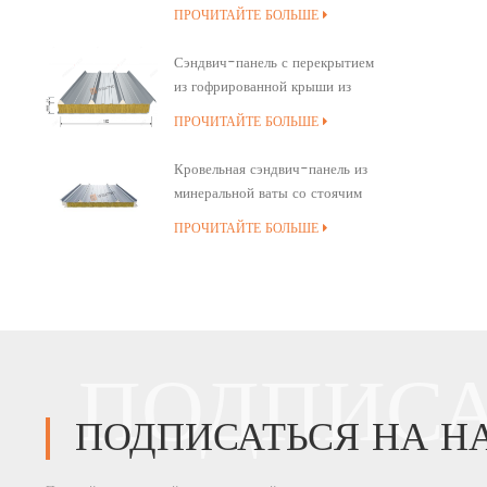
минеральной ваты
ПРОЧИТАЙТЕ БОЛЬШЕ
Сэндвич-панель с перекрытием
из гофрированной крыши из
минеральной ваты
ПРОЧИТАЙТЕ БОЛЬШЕ
Кровельная сэндвич-панель из
минеральной ваты со стоячим
швом и полиуретановым
ПРОЧИТАЙТЕ БОЛЬШЕ
уплотнением кромок
ПОДПИСА
ПОДПИСАТЬСЯ НА Н