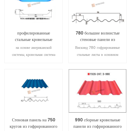
водонепроницаемости.
Wiskind. Промышленность и
рынок рекомендуют и доверяют
его превосходным
погодоустойчивым
характеристикам и
профилированные
780 большие волнистые
характеристикам скольжения,
стальные кровельные
стеновые панели из
адаптирующимся к тепловому
листы для сборных
гофрированного стального
на основе американской
Вискинд 780 гофрированные
металлических панелей
листа
расширению и сжатию.
системы, кровельная система
стальные листы в основном
rss468 объединяет реальные
используется для стеновых
условия Китая, улучшает
панелей, как правило,
компоненты компонентов
горизонтально установленных,
системы и объединяет
красивых на вид и трехмерных.
преимущества всех систем,
чтобы стать лучше.
Стеновая панель на 750
990 сборные кровельные
кругов из гофрированного
панели из гофрированного