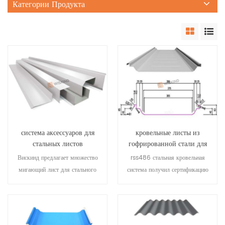
Категории Продукта
система аксессуаров для
кровельные листы из
стальных листов
гофрированной стали для
сборных металлических
Вискинд предлагает множество
rss486 стальная кровельная
панелей
мигающий лист для стального
система получил сертификацию
строительства пограничная
fm и является последним
система. они могут быть
четвертым поколением
настроены в соответствии с
вертикальных стяжных кровель,
вашими требованиями к
выпущенных компанией