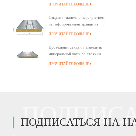
минеральной ваты
ПРОЧИТАЙТЕ БОЛЬШЕ
Сэндвич-панель с перекрытием
из гофрированной крыши из
минеральной ваты
ПРОЧИТАЙТЕ БОЛЬШЕ
Кровельная сэндвич-панель из
минеральной ваты со стоячим
швом и полиуретановым
ПРОЧИТАЙТЕ БОЛЬШЕ
уплотнением кромок
ПОДПИСА
ПОДПИСАТЬСЯ НА Н