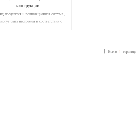
конструкции
нд предлагает s вентиляционная система ,
 могут быть настроены в соответствии с
и требованиями к водонепроницаемости.
[ Всего
1
страниц