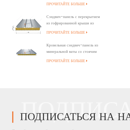
минеральной ваты
ПРОЧИТАЙТЕ БОЛЬШЕ
Сэндвич-панель с перекрытием
из гофрированной крыши из
минеральной ваты
ПРОЧИТАЙТЕ БОЛЬШЕ
Кровельная сэндвич-панель из
минеральной ваты со стоячим
швом и полиуретановым
ПРОЧИТАЙТЕ БОЛЬШЕ
уплотнением кромок
ПОДПИСА
ПОДПИСАТЬСЯ НА Н