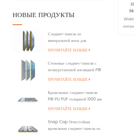
П
Мо
НОВЫЕ ПРОДУКТЫ
Wiski
пентан
серд
Сэндвич-панель из
минеральной ваты для
показа
наружной стены здания с
может 
ПРОЧИТАЙТЕ БОЛЬШЕ
полиуретановым уплотнением
стабил
кромок
энер
Стеновые сэндвич-панели с
нул
полиуретановой изоляцией PIR
PUR PU
шир
ПРОЧИТАЙТЕ БОЛЬШЕ
зд
Кровельные сэндвич-панели
PIR PU PUF толщиной 1000 мм
с перекрытием
ПРОЧИТАЙТЕ БОЛЬШЕ
Snap Cap Огнестойкая
кровельная сэндвич-панель из