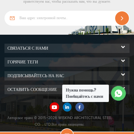
низкой теплопроводностью,
приветствуем вас, чтобы рассказать нам, что вы думаете.
отличными технологическими
характеристиками и в настоящее
время является всеми
теплоизоляционными
материалами. Тот, у которого
среди них самая низкая
СВЯЗАТЬСЯ С НАМИ
теплопроводность, обладает не
только отличными
ГОРЯЧИЕ ТЕГИ
теплоизоляционными
характеристиками, но также
ПОДПИСЫВАЙТЕСЬ НА НАС
имеет хорошие показатели
морозостойкости и
ОСТАВИТЬ СООБЩЕНИЕ
Нужна помощь?
звукопоглощения. Так что это
Пообщайтесь с нами
очень подходит для
использования в теплице.
Авторское право © 2015-2026 WISKIND ARCHITECTURAL STEEL
CO.，LTD.Все права защищены.